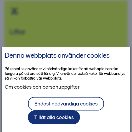
Liftar
Denna webbplats använder cookies
Teleskoplastare
Toolkit
Anläggningsmaskiner
Arbet
På rental.se använder vi nödvändiga kakor för att webbplatsen ska
fungera på ett bra sätt för dig. Vi använder också kakor för webbanalys
så vi kan förbättra vår webbplats.
Om cookies och personuppgifter
5 av 5 produkter
Filtrera & Sortera
Endast nödvändiga cookies
Bygghiss
Bygghiss
Tillåt alla cookies