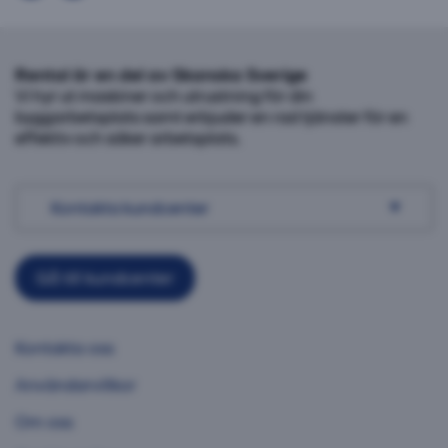
Rental är en del av Skanska Sverige
Vi hyr ut maskiner och utrustning för din
byggarbetsplats samt erbjuder en rad tjänster för en
effektiv och säker arbetsplats.
Kontakta kundcenter
Gå till kundcenter
Kontakta oss
Användarvillkor
Om oss