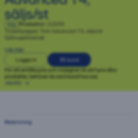
säljs/st
Produktnr:
112435
Köp
Toalettpapper Tork Advanced T4, säljs/st
Självupplösande
Läs mer
Logga in
Bli kund
För att erhålla pris och möjlighet till att hyra våra
produkter, behöver du vara kund hos oss.
Jämför
Beskrivning