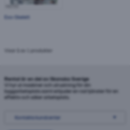
981720
Exo-Skelett
Visar
1
av 1 produkter
Rental är en del av Skanska Sverige
Vi hyr ut maskiner och utrustning för din
byggarbetsplats samt erbjuder en rad tjänster för en
effektiv och säker arbetsplats.
Kontakta kundcenter