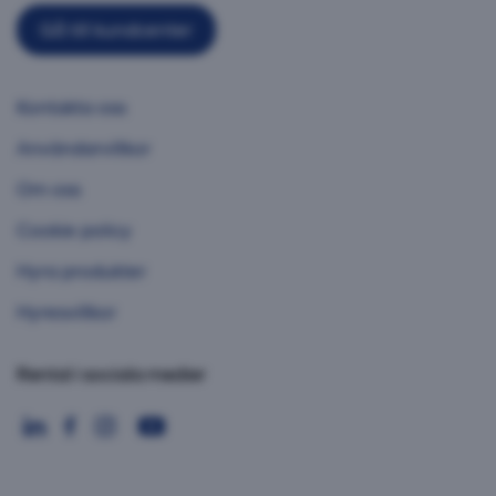
Gå till kundcenter
Kontakta oss
Användarvillkor
Om oss
Cookie policy
Hyra produkter
Hyresvillkor
Rental i sociala medier