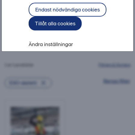
Liftar
Endast nödvändiga cookies
Tillåt alla cookies
Teleskoplastare
Toolkit
Anläggningsmaskiner
Arbet
Ändra inställningar
1 av 1 produkter
Filtrera & Sortera
Rensa filter
EXO-skelett
Exo-Skelett