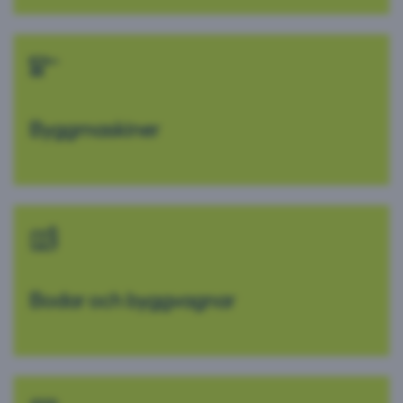
Byggmaskiner
Bodar och byggvagnar