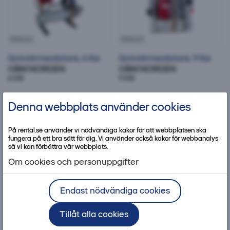
554222
554223
Golvvärmeväxlare, 6 Kw
Golvvärmeväxlare, 9 Kw
OBM NORDEN
OBM NORDEN
6 KW
9 KW
Denna webbplats använder cookies
Gasolvärmare, 35-55 kW
Filter EG 250/80 360x290 mm
Köp
På rental.se använder vi nödvändiga kakor för att webbplatsen ska
fungera på ett bra sätt för dig. Vi använder också kakor för webbanalys
så vi kan förbättra vår webbplats.
Om cookies och personuppgifter
561203
102474
Endast nödvändiga cookies
Gasolvärmare, 35-55 kW
Filter EG 250/80 360x290
REMKO
mm
Tillåt alla cookies
PGT 60