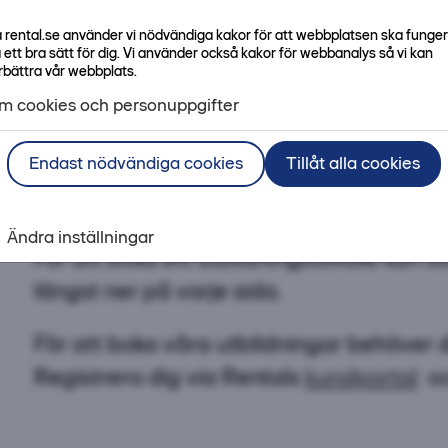
Räddningsövning efter behov, exempel
 rental.se använder vi nödvändiga kakor för att webbplatsen ska funge
uppåt, räddning i stege
 ett bra sätt för dig. Vi använder också kakor för webbanalys så vi kan
rbättra vår webbplats.
m cookies och personuppgifter
Endast nödvändiga cookies
Tillåt alla cookies
Ändra inställningar
För att boka ett utbildningstillfälle ka
längst ner på varje sida.
För att boka våra utbildningar behöver
Registrera dig via Rentals
kundportal
oc