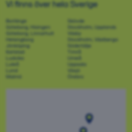
Vi finns över hela Sverige
Borlänge
Skövde
Göteborg, Hisingen
Stockholm, Upplands
Göteborg, Linnarhult
Väsby
Helsingborg
Stockholm, Västberga
Jönköping
Södertälje
Karlstad
Timrå
Ludvika
Umeå
Luleå
Uppsala
Lund
Växjö
Malmö
Örebro