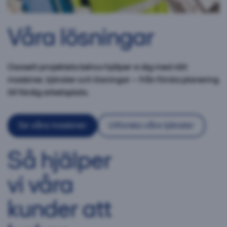
Våra lösningar
Oavsett projektets behov hjälper vi dig med rätt
maskiner, tjänster och lösningar – från första planering
till färdig arbetsplats.
Se våra maskiner
Utforska våra tjänster
Så hjälper
vi våra
kunder att