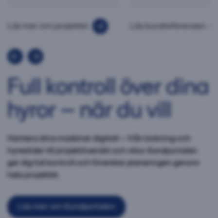
Läs mer om projektet
Läs kundreferensen
Full kontroll över dina
hyror – när du vill
Hantera dina maskiner digitalt – från bokning och
hyrestider till projektöversikt och retur. Kundportalen
ger dig full kontroll och förenklar planeringen genom
hela projektet.
Läs mer om Kundportalen