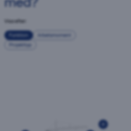
med?
Visa efter:
Funktion
Arbetsmoment
Projekttyp