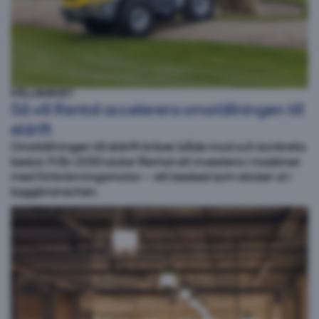
HÅLLBARHET
Så vill Rental accelerera omställningen till
eldrift
Omställningen till eldrift kräver både mod och konkreta
beslut. Från 2030 slutar Rental att investera i maskiner
med förbränningsmotor – ett besked som sticker ut i
byggbranschen.