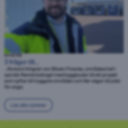
NYHETER
3 frågor till…
…Rickard Ahlgren von Blixen Finecke, områdeschef i
syd där Rental bidragit med byggbodar till ett projekt
som syftar till tryggare områden och fler vägar till jobb
för unga.
Läs alla nyheter