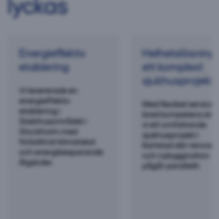
lyckas
Energieffektiv
Helhetslösning 
etablering
ett komplext
sjukhusprojekt
Vi levererade en
energieffektiv
Med flexibel service 
etablering i
bred kompetens stöt
Slakthusområdet i
vi ett omfattande
Stockholm med
sjukhusprojekt i
förbättrat klimatskal
Karlstad där renover
och energibesparande
och nybyggnation
åtgärder.
pågår parallellt.