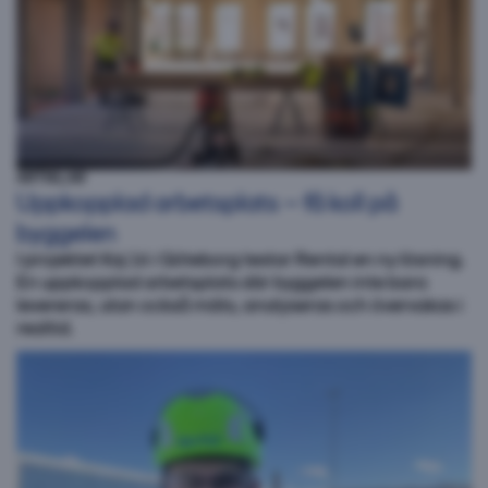
ARTIKLAR
Uppkopplad arbetsplats – få koll på
byggelen
I projektet Kaj 16 i Göteborg testar Rental en ny lösning.
En uppkopplad arbetsplats där byggelen inte bara
levereras, utan också mäts, analyseras och övervakas i
realtid.