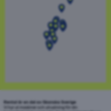
Rental är en del av Skanska Sverige
Vi hyr ut maskiner och utrustning för din