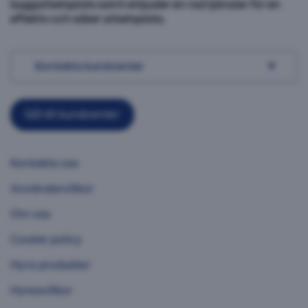
byggarbetsplats samt erbjuder en rad tjänster för en
effektiv och säker arbetsplats.
Kontakta kundcenter
Gå till kundcenter
Kontakta oss
Användarvillkor
Om oss
Cookie policy
Hyra produkter
Hyresvillkor