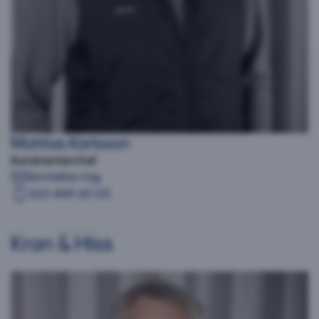
Mattias Karlsson
Kundcenterchef
Kontakta mig
010-449 60 03
Kran & Hiss