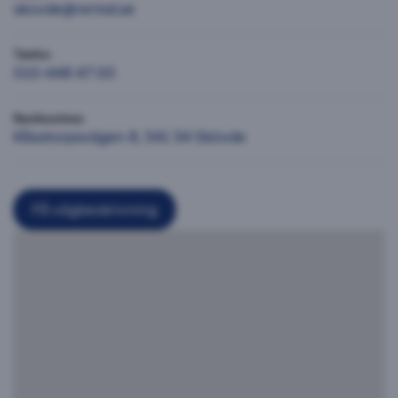
skovde@rental.se
Telefon
010-448 47 00
Besöksadress
Kåsatorpsvägen 8, 541 34 Skövde
Få vägbeskrivning