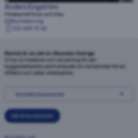
Anders Engström
Flödeschef Kran och Hiss
Kontakta mig
010-449 72 42
Rental är en del av Skanska Sverige
Vi hyr ut maskiner och utrustning för din
byggarbetsplats samt erbjuder en rad tjänster för en
effektiv och säker arbetsplats.
Kontakta kundcenter
Gå till kundcenter
Kontakta oss