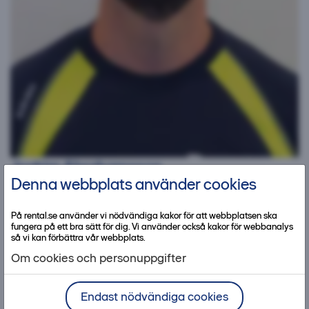
Joakim Abrahamsson
Denna webbplats använder cookies
Kundcentermedarbetare
Kontakta mig
010-449 27 03
På rental.se använder vi nödvändiga kakor för att webbplatsen ska
fungera på ett bra sätt för dig. Vi använder också kakor för webbanalys
så vi kan förbättra vår webbplats.
Om cookies och personuppgifter
Endast nödvändiga cookies