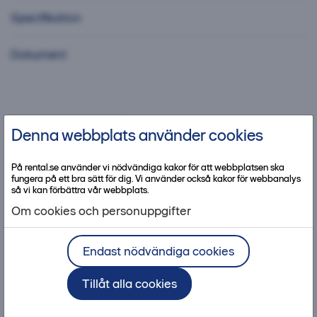
Specifikation
Dokument
Kontakta kundcenter
Denna webbplats använder cookies
På rental.se använder vi nödvändiga kakor för att webbplatsen ska
fungera på ett bra sätt för dig. Vi använder också kakor för webbanalys
så vi kan förbättra vår webbplats.
Om cookies och personuppgifter
Bra att ha med produkten
Endast nödvändiga cookies
Tillbehör
Säkerhet
Tillåt alla cookies