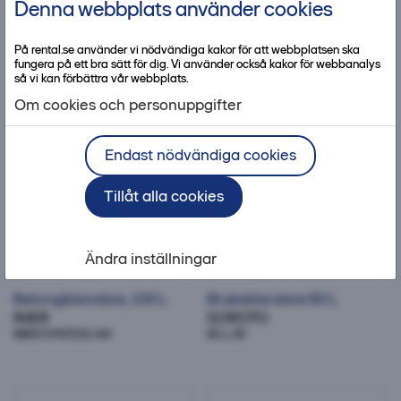
351205
351144
Denna webbplats använder cookies
Bruksblandare 275L
Bruksomrörare,
På rental.se använder vi nödvändiga kakor för att webbplatsen ska
SOROTO
batteridriven 54V
fungera på ett bra sätt för dig. Vi använder också kakor för webbanalys
300 JUMBO
DEWALT
så vi kan förbättra vår webbplats.
DCD240X2
Om cookies och personuppgifter
Betongblandare, 100 L
Bruksblandare 80 L
Endast nödvändiga cookies
Tillåt alla cookies
Ändra inställningar
341111
351202
Betongblandare, 100 L
Bruksblandare 80 L
IMER
SOROTO
IMER SYNTESI 140
80 L-30
Bruksblandare 80 L
Bruksomrörare, batteridriven Nuron