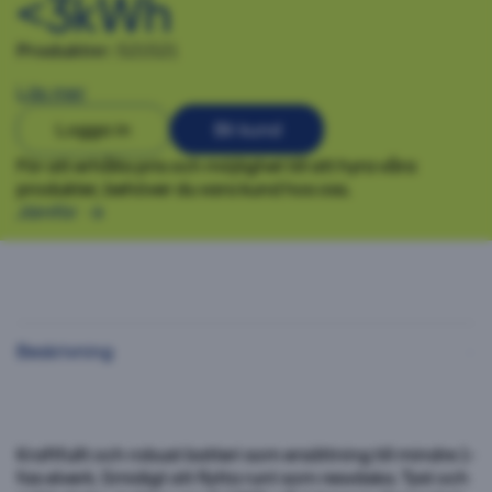
<3kWh
Produktnr:
521521
Läs mer
Logga in
Bli kund
För att erhålla pris och möjlighet till att hyra våra
produkter, behöver du vara kund hos oss.
Jämför
Beskrivning
Kraftfullt och robust batteri som ersättning till mindre 1-
fas elverk. Smidigt att flytta runt som resväska. Tyst och