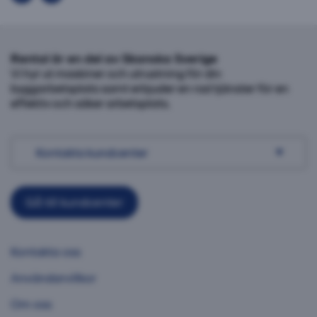
Rental är en del av Skanska Sverige
Vi hyr ut maskiner och utrustning för din
byggarbetsplats samt erbjuder en rad tjänster för en
effektiv och säker arbetsplats.
Kontakta kundcenter
Gå till kundcenter
Kontakta oss
Användarvillkor
Om oss