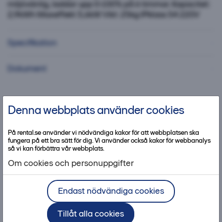
miljövänlig, laddar upp 0-100% på 6 timmar. Kapacitet:
2,9kWh Maxeffekt 3,6kW Vikt: 25kg IPklass 54 220V
Specifikation
Dokument
Denna webbplats använder cookies
Kontakta kundcenter
På rental.se använder vi nödvändiga kakor för att webbplatsen ska
fungera på ett bra sätt för dig. Vi använder också kakor för webbanalys
så vi kan förbättra vår webbplats.
Om cookies och personuppgifter
Bra att ha med produkten
Endast nödvändiga cookies
Tillåt alla cookies