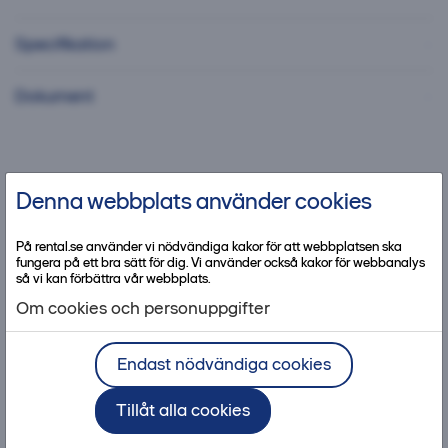
Specifikation
Dokument
Kontakta kundcenter
Denna webbplats använder cookies
På rental.se använder vi nödvändiga kakor för att webbplatsen ska
fungera på ett bra sätt för dig. Vi använder också kakor för webbanalys
så vi kan förbättra vår webbplats.
Om cookies och personuppgifter
Bra att ha med produkten
Endast nödvändiga cookies
Tillbehör
Säkerhet
Tillåt alla cookies