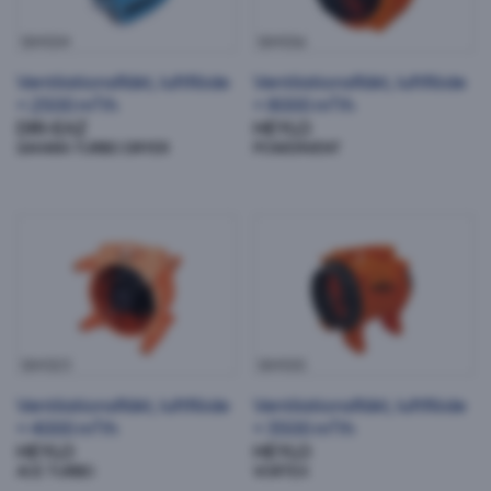
584554
584556
Ventilationsfläkt, luftflöde
Ventilationsfläkt, luftflöde
< 2500 m³/h
< 8000 m³/h
DRI-EAZ
HEYLO
SAHARA TURBO DRYER
POWERVENT
Ventilationsfläkt, luftflöde < 4000 m³/h
Ventilationsfläkt, luftflöde < 3500 m³/h
584323
584555
Ventilationsfläkt, luftflöde
Ventilationsfläkt, luftflöde
< 4000 m³/h
< 3500 m³/h
HEYLO
HEYLO
ACE TURBO
VORTEX