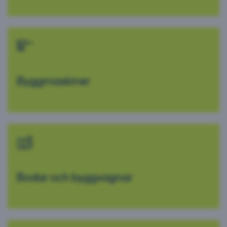
Byggmaskiner
Bodar och byggvagnar