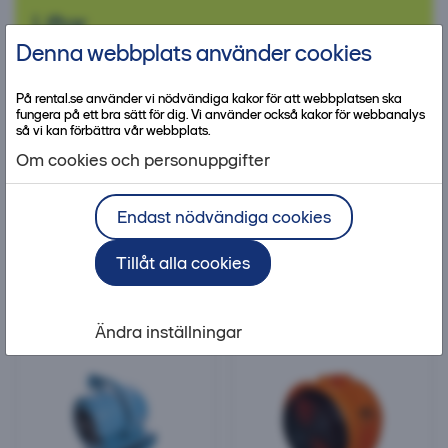
Liftar
Denna webbplats använder cookies
På rental.se använder vi nödvändiga kakor för att webbplatsen ska
fungera på ett bra sätt för dig. Vi använder också kakor för webbanalys
Teleskoplastare
Toolkit
Anläggningsmaskiner
Arbet
så vi kan förbättra vår webbplats.
Om cookies och personuppgifter
Endast nödvändiga cookies
4 av 4 produkter
Filtrera & Sortera
Tillåt alla cookies
Rensa filter
Ventilationsfläktar
Ändra inställningar
Ventilationsfläkt, luftflöde < 2500 m³/h
Ventilationsfläkt, luftflöde < 8000 m³/h