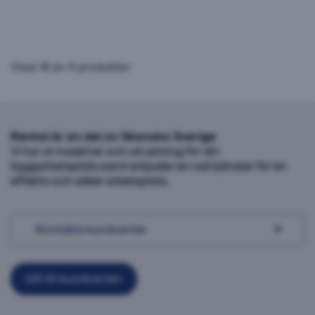
Visar
4
av 4 produkter
Rental är en del av Skanska Sverige
Vi hyr ut maskiner och utrustning för din
byggarbetsplats samt erbjuder en rad tjänster för en
effektiv och säker arbetsplats.
Kontakta kundcenter
Gå till kundcenter