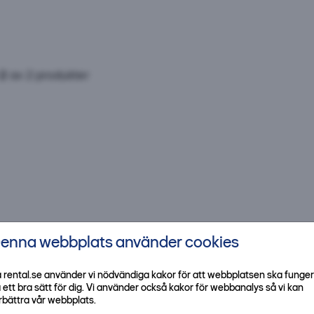
2
av 2 produkter
enna webbplats använder cookies
 rental.se använder vi nödvändiga kakor för att webbplatsen ska funge
 ett bra sätt för dig. Vi använder också kakor för webbanalys så vi kan
rbättra vår webbplats.