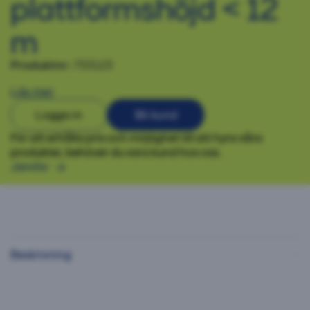
plattformshöjd < 12
m
Produktnr:
733123
Läs mer
Logga in
Bli kund
För att erhålla pris och möjlighet till att hyra våra
produkter, behöver du vara kund hos oss.
Jämför
Beskrivning