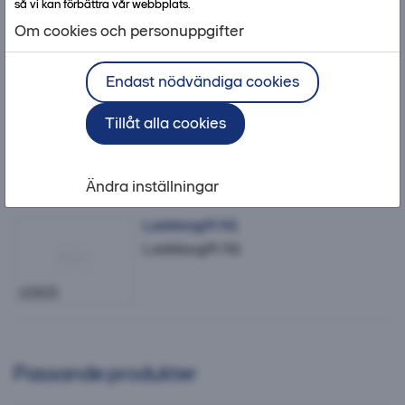
så vi kan förbättra vår webbplats.
Om cookies och personuppgifter
Endast nödvändiga cookies
Bra att ha med produkten
Tillåt alla cookies
Tillbehör
Säkerhet
Ändra inställningar
Laddavgift N1
Laddavgift N1
105830
Passande produkter