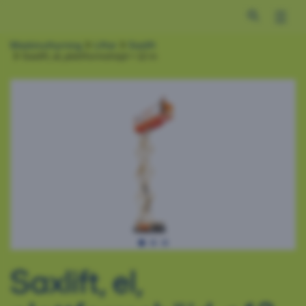
Open search 
Maskinuthyrning
Liftar
Saxlift
Saxlift, el, plattformshöjd < 12 m
Saxlift, el,