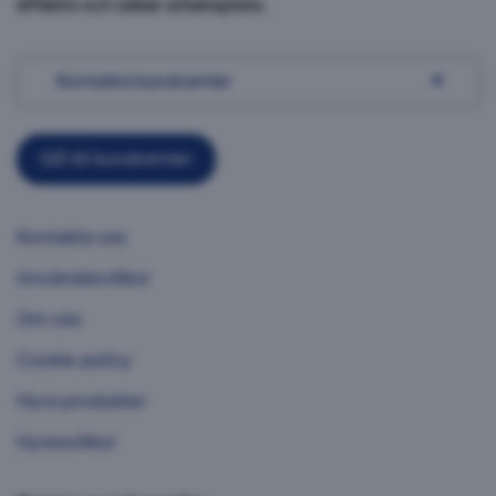
effektiv och säker arbetsplats.
Kontakta kundcenter
Gå till kundcenter
Kontakta oss
Användarvillkor
Om oss
Cookie policy
Hyra produkter
Hyresvillkor