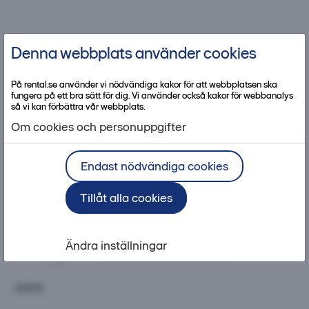
Bra att ha med produkten
Denna webbplats använder cookies
På rental.se använder vi nödvändiga kakor för att webbplatsen ska
Tillbehör
Säkerhet
fungera på ett bra sätt för dig. Vi använder också kakor för webbanalys
så vi kan förbättra vår webbplats.
Om cookies och personuppgifter
Batteriladdare C 4/36-350 230V
Batteriladdare C 4/36-350 230V
Endast nödvändiga cookies
109224
Tillåt alla cookies
Batteri B22/2,6 Ah
Ändra inställningar
Batteri B22/2,6 Ah Hilti
110210