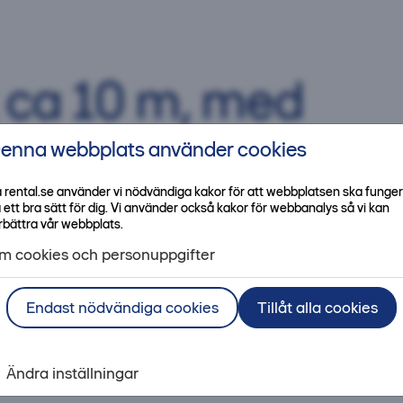
 ca 10 m, med
enna webbplats använder cookies
 rental.se använder vi nödvändiga kakor för att webbplatsen ska funge
 ett bra sätt för dig. Vi använder också kakor för webbanalys så vi kan
rbättra vår webbplats.
m cookies och personuppgifter
Endast nödvändiga cookies
Tillåt alla cookies
r
Ändra inställningar