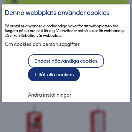
Denna webbplats använder cookies
Liftar
På rental.se använder vi nödvändiga kakor för att webbplatsen ska
fungera på ett bra sätt för dig. Vi använder också kakor för webbanalys
så vi kan förbättra vår webbplats.
Om cookies och personuppgifter
Teleskoplastare
Toolkit
Anläggningsmaskiner
Arbet
Endast nödvändiga cookies
Tillåt alla cookies
4 av 4 produkter
Filtrera & Sortera
Ändra inställningar
Larmstation med siren/ljus till brandlarm
Kopplingsstation till brandlarm