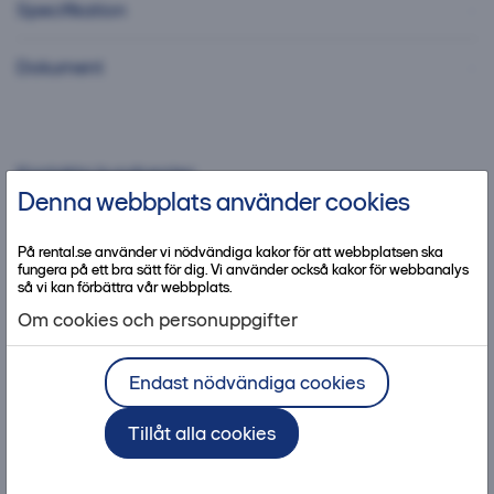
Specifikation
Dokument
Kontakta kundcenter
Denna webbplats använder cookies
På rental.se använder vi nödvändiga kakor för att webbplatsen ska
fungera på ett bra sätt för dig. Vi använder också kakor för webbanalys
så vi kan förbättra vår webbplats.
Om cookies och personuppgifter
Bra att ha med produkten
Endast nödvändiga cookies
Tillbehör
Säkerhet
Tillåt alla cookies