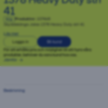
41
Produktnr:
107468
Köp
Skyddskänga Jalas 1378 Heavy Duty strl 41
Läs mer
Logga in
Bli kund
För att erhålla pris och möjlighet till att hyra våra
produkter, behöver du vara kund hos oss.
Jämför
Beskrivning