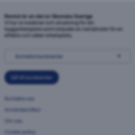
Rental är en del av Skanska Sverige
Vi hyr ut maskiner och utrustning för din
byggarbetsplats samt erbjuder en rad tjänster för en
effektiv och säker arbetsplats.
Kontakta kundcenter
Gå till kundcenter
Kontakta oss
Användarvillkor
Om oss
Cookie policy