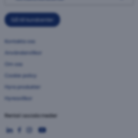
Gå till kundcenter
Kontakta oss
Användarvillkor
Om oss
Cookie policy
Hyra produkter
Hyresvillkor
Rental i sociala medier