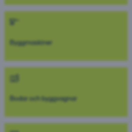
Byggmaskiner
Bodar och byggvagnar