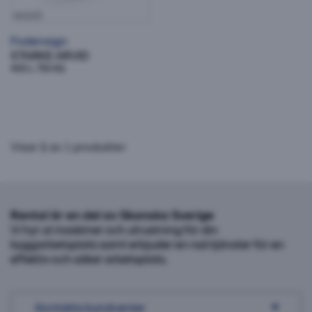
161122
Fodervagn
STARKE ARVID
400 L 750 KG
Visar
1
av 1 produkter
Rental är en del av Skanska Sverige
Vi hyr ut maskiner och utrustning för din
byggarbetsplats samt erbjuder en rad tjänster för en
effektiv och säker arbetsplats.
Kontakta kundcenter