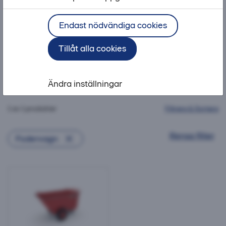
Liftar
Endast nödvändiga cookies
Tillåt alla cookies
Teleskoplastare
Toolkit
Anläggningsmaskiner
Arbet
Ändra inställningar
1 av 1 produkter
Filtrera & Sortera
Rensa filter
Fodervagn
Fodervagn