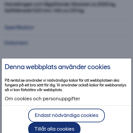
Handdragen och låglyftande. Maxlast ca 2000 kg.
Gaffelbredd 520 mm. Vikt ca 150 kg.
Specifikation
Dokument
Denna webbplats använder cookies
Kontakta kundcenter
På rental.se använder vi nödvändiga kakor för att webbplatsen ska
fungera på ett bra sätt för dig. Vi använder också kakor för webbanalys
så vi kan förbättra vår webbplats.
Om cookies och personuppgifter
Bra att ha med produkten
Endast nödvändiga cookies
Tillåt alla cookies