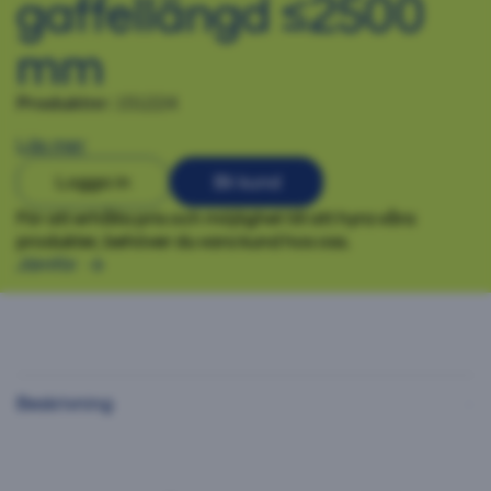
gaffellängd ≤2500
mm
Produktnr:
151224
Läs mer
Logga in
Bli kund
För att erhålla pris och möjlighet till att hyra våra
produkter, behöver du vara kund hos oss.
Jämför
Beskrivning