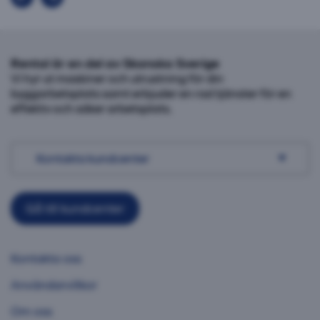
Rental är en del av Skanska Sverige
Vi hyr ut maskiner och utrustning för din
byggarbetsplats samt erbjuder en rad tjänster för en
effektiv och säker arbetsplats.
Kontakta kundcenter
Gå till kundcenter
Kontakta oss
Användarvillkor
Om oss