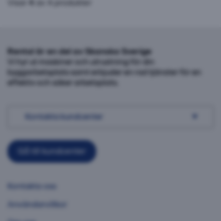
Visar
4
av 4 produkter
Rental är en del av Skanska Sverige
Vi hyr ut maskiner och utrustning för din
byggarbetsplats samt erbjuder en rad tjänster för en
effektiv och säker arbetsplats.
Kontakta kundcenter
Gå till kundcenter
Kontakta oss
Användarvillkor