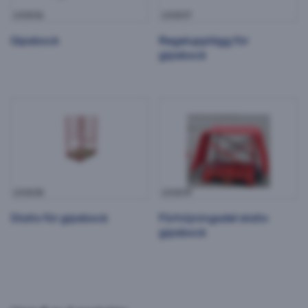
100836
100837
Gipsbock
Regelupplägg för
gipsbock
Stativ för gipsbock
Förhöjningsdel stativ gipsbock
100838
100839
Stativ för gipsbock
Förhöjningsdel stativ
gipsbock