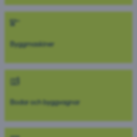
Byggmaskiner
Bodar och byggvagnar