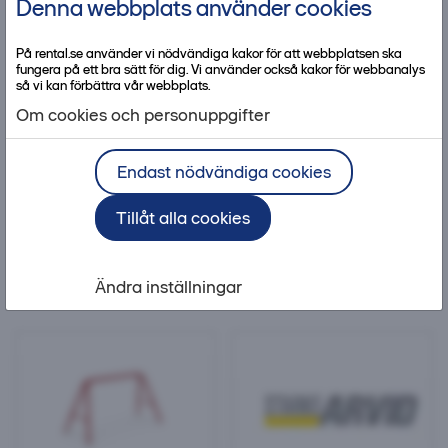
Denna webbplats använder cookies
Liftar
På rental.se använder vi nödvändiga kakor för att webbplatsen ska
fungera på ett bra sätt för dig. Vi använder också kakor för webbanalys
så vi kan förbättra vår webbplats.
Teleskoplastare
Toolkit
Anläggningsmaskiner
Arbet
Om cookies och personuppgifter
Endast nödvändiga cookies
Tillåt alla cookies
4 av 4 produkter
Filtrera & Sortera
Rensa filter
Gipsbock
Ändra inställningar
Gipsbock
Regelupplägg för gipsbock