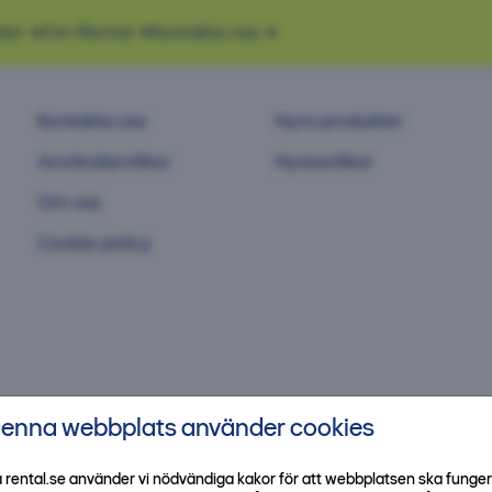
ter
Om Rental
Kontakta oss
Kontakta oss
Hyra produkter
Användarvillkor
Hyresvillkor
Om oss
Cookie policy
enna webbplats använder cookies
 rental.se använder vi nödvändiga kakor för att webbplatsen ska funge