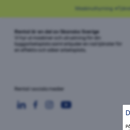
Maskinuthyrning
Tjäns
Rental är en del av Skanska Sverige
Vi hyr ut maskiner och utrustning för din
byggarbetsplats samt erbjuder en rad tjänster för
en effektiv och säker arbetsplats.
Rental i sociala medier
D
På